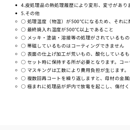
4.皮処理品の熱処理履歴により変形、変寸があり
5.その他
○ 処理温度（物温）が500℃になるため、それ
○ 最終焼入れ温度が500℃以上であること
○ メッキ・塗装・溶接等の処理がされているも
○ 帯磁しているものはコーティングできません
○ 表面の仕上げ加工が荒いもの、酸化している
○ セット時に保持する所が必要となります。コ
○ マスキングは工数により費用負担が生じます。
○ 複数回再コートを繰り返しますと、母材の金
○ 極まれに処理品が炉内で放電を起こし、傷付