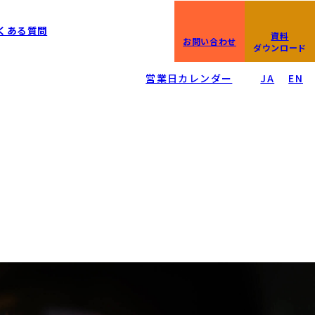
0266-23-4610
くある質問
資料
IP直通:0266-23-4611
お問い合わせ
平日08:30〜17:00
ダウンロード
/
営業日カレンダー
JA
EN
・日程について
の方)