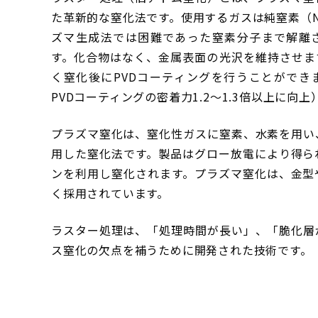
た革新的な窒化法です。使用するガスは純窒素（
ズマ生成法では困難であった窒素分子まで解離
す。化合物はなく、金属表面の光沢を維持させま
く窒化後にPVDコーティングを行うことができ
PVDコーティングの密着力1.2～1.3倍以上に向上
プラズマ窒化は、窒化性ガスに窒素、水素を用い
用した窒化法です。製品はグロー放電により得ら
ンを利用し窒化されます。プラズマ窒化は、金型
く採用されています。
ラスター処理は、「処理時間が長い」、「脆化層
ス窒化の欠点を補うために開発された技術です。