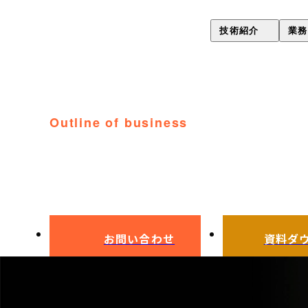
技術紹介
業務
歪み極小熱処理技術（Gsyori
コーティング
PVDコーティング・
ラスター処理
イオンプレーティング
outline of business
全処理日程表
ラスター処理
ラスター処理
真空熱処理
ハイス鋼真空熱処理
お問い合わせ
資料ダ
真空浸炭焼入れ
表面改質・表面処理(ONsyori