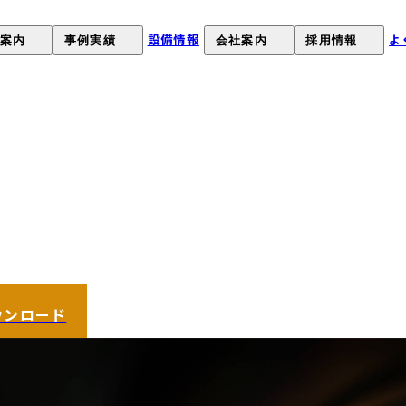
設備情報
よ
案内
事例実績
会社案内
採用情報
）
について
課題解決事例
オカネツの強み
採用情報
について
製品事例
会社概要
募集要項
お客様の声
経営理念
採用応募
の取り扱いサイズ
沿革
工場見学申し込み(就職希望
品質環境への取り組み
SDGsへの取組み
ウンロード
健康経営
）