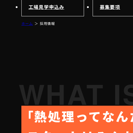
水素バリア膜
工場見学申込み
募集要項
ホーム
採用情報
WHAT IS
「
熱処理ってなん