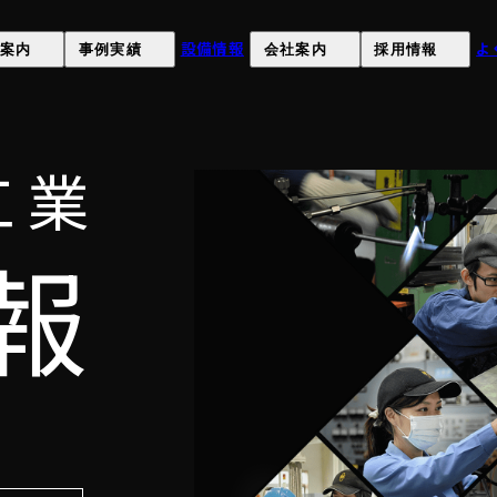
設備情報
よ
案内
事例実績
会社案内
採用情報
）
について
課題解決事例
オカネツの強み
採用情報
について
製品事例
会社概要
募集要項
工業
お客様の声
経営理念
採用応募
報
沿革
工場見学申し込み(就職希望
品質環境への取り組み
SDGsへの取組み
健康経営
）