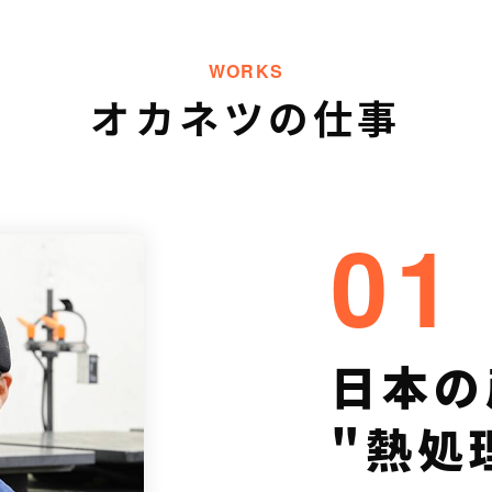
WORKS
オカネツの仕事
01
日本の
"熱処