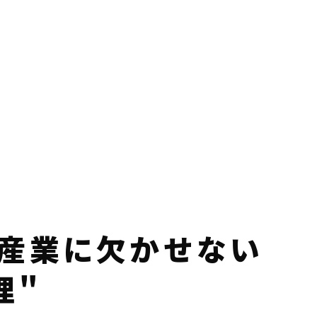
産業に欠かせない
理"