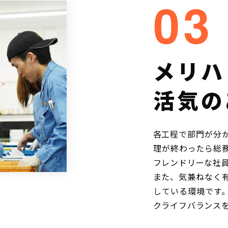
03
メリハ
活気の
各工程で部門が分
理が終わったら総
フレンドリーな社
また、気兼ねなく
している環境です。
クライフバランス