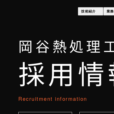
技術紹介
業務
歪み極小熱処理技術（Gsyori
コーティング
PVDコーティング・
ラスター処理
岡谷熱処理
イオンプレーティング
全処理日程表
ラスター処理
採用情
真空熱処理
ハイス鋼真空熱処理
真空浸炭焼入れ
Recruitment information
表面改質・表面処理(ONsyori