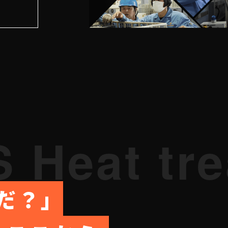
 Heat tr
だ？
」