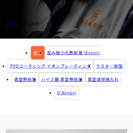
ホーム
製品事例
全て
歪み極小化熱処理 Ⓖsyori
PVDコーティング イオンプレーティング
ラスター処理
真空熱処理
ハイス鋼 真空熱処理
真空浸炭焼入れ
O.Nsyori