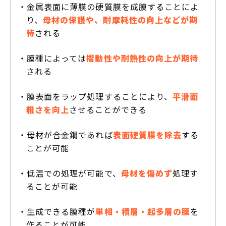
・金属表面に薄膜の硬質膜を成膜することによ
り、
母材の保護や、耐摩耗性の向上などが期
待
される
・膜種によっては
摺動性や耐熱性の向上が期待
される
・膜表面をラップ処理することにより、
平滑面
粗さを向上
させることができる
・母材が合金鋼であれば
表面硬質膜を除去
する
ことが可能
・低温での処理が可能で、
母材を傷めず
処理す
ることが可能
・生成できる膜種が
単相・積層・起多層の膜
を
作ることが可能