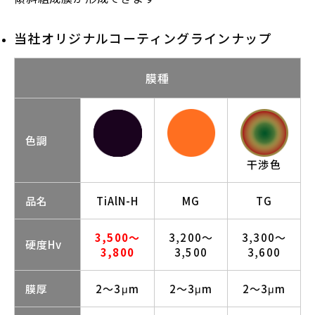
当社オリジナルコーティングラインナップ
膜種
色調
干渉色
品名
TiAlN-H
MG
TG
3,500～
3,200～
3,300～
硬度Hv
3,800
3,500
3,600
膜厚
2～3μm
2～3μm
2～3μm