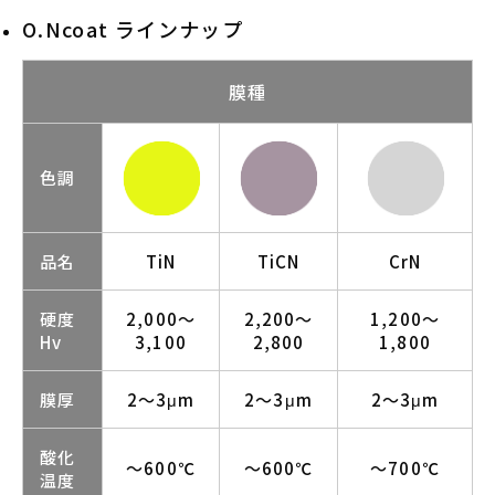
O.Ncoat ラインナップ
膜種
色調
品名
TiN
TiCN
CrN
硬度
2,000～
2,200～
1,200～
Hv
3,100
2,800
1,800
膜厚
2～3μm
2～3μm
2～3μm
酸化
～600℃
～600℃
～700℃
温度