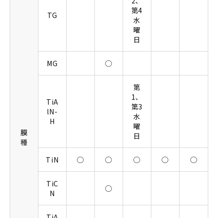
2、
第4
TG
水
曜
日
MG
◯
第
1、
TiA
第3
lN-
水
H
曜
膜
日
種
TiN
◯
◯
◯
◯
◯
TiC
◯
N
TiA