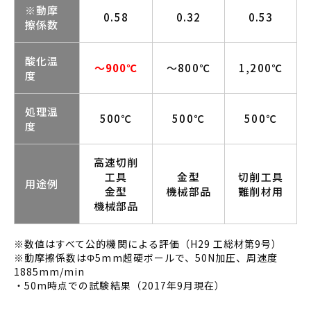
※動摩
0.58
0.32
0.53
擦係数
酸化温
～900℃
～800℃
1,200℃
度
処理温
500℃
500℃
500℃
度
高速切削
工具
金型
切削工具
用途例
金型
機械部品
難削材用
機械部品
※数値はすべて公的機関による評価（H29 工総材第9号）
※動摩擦係数はΦ5mm超硬ボールで、50N加圧、周速度
1885mm/min
・50m時点での試験結果（2017年9月現在）