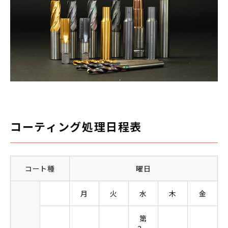
コーティング処理日程表
コート種
曜日
月
火
水
木
金
第