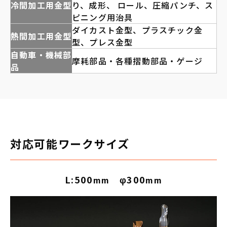
冷間加工用金型
り、成形、 ロール、圧縮パンチ、ス
ピニング用治具
ダイカスト金型、プラスチック金
熱間加工用金型
型、プレス金型
自動車・機械部
摩耗部品・各種摺動部品・ゲージ
品
対応可能ワークサイズ
L:500
φ300
mm
mm