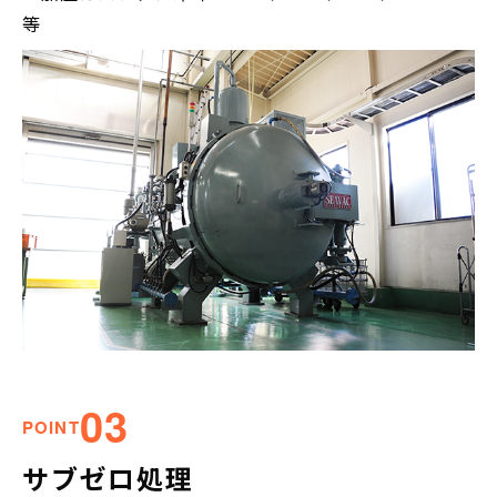
等
03
POINT
サブゼロ処理