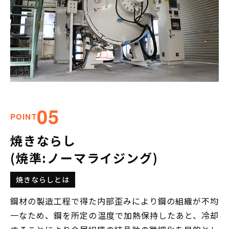
05
POINT
焼きならし
(焼準:ノーマライジング)
焼きならしとは
鋼材の製造工程で得た内部歪みにより鋼の組織が不均
一なため、鋼を所定の温度で加熱保持したあと、冷却