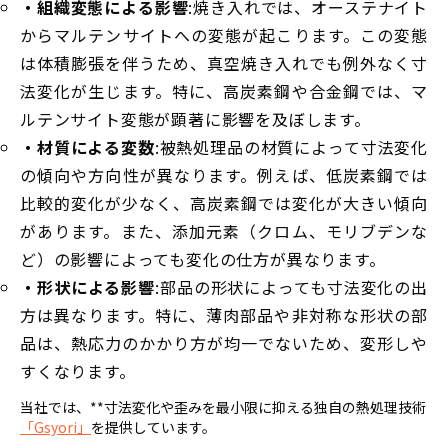
・組織変態による影響
:焼き入れでは、オーステナイト
からマルテンサイトへの変態が起こります。この変態
は体積膨張を伴うため、真空焼き入れでも例外なく寸
法変化が生じます。特に、高炭素鋼や合金鋼では、マ
ルテンサイト変態が顕著に影響を及ぼします。
・材質による変数
:被熱処理品の材質によって寸法変化
の傾向や方向性が異なります。例えば、低炭素鋼では
比較的変化が少なく、高炭素鋼では変化が大きい傾向
があります。また、添加元素（クロム、モリブデンな
ど）の影響によっても変化の仕方が異なります。
・形状による影響
:部品の形状によっても寸法変化の出
方は異なります。特に、薄肉部品や非対称な形状の部
品は、熱応力のかかり方が均一でないため、変形しや
すくなります。
当社では、**寸法変化や歪みを最小限に抑える独自の熱処理技術
「Gsyori」
を提供しています。