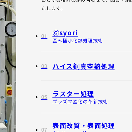
たします。
Ⓖsyori
01
歪み極小化熱処理技術
ハイス鋼真空熱処理
03
ラスター処理
05
プラズマ窒化の革新技術
表面改質・表面処理
07