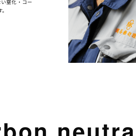
ない窒化・コー
す。
arbon neutra