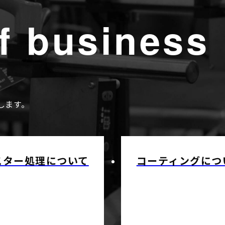
f business
します。
スター処理について
コーティングにつ