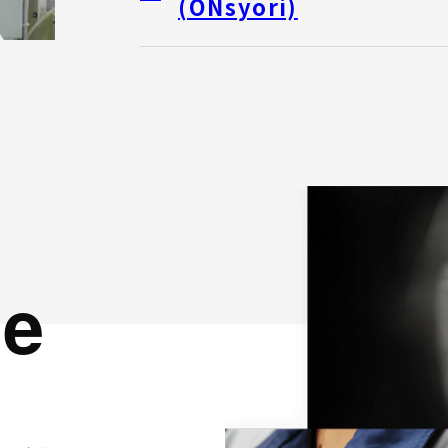
(ONsyori)
ge