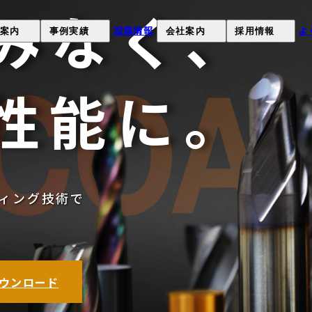
みなく、
設備情報
よ
案内
事例実績
会社案内
採用情報
）
について
課題解決事例
オカネツの強み
採用情報
性能に。
について
製品事例
会社概要
募集要項
お客様の声
経営理念
採用応募
沿革
工場見学申し込み(就職希望
ィング技術で
品質環境への取り組み
SDGsへの取組み
健康経営
）
ウンロード