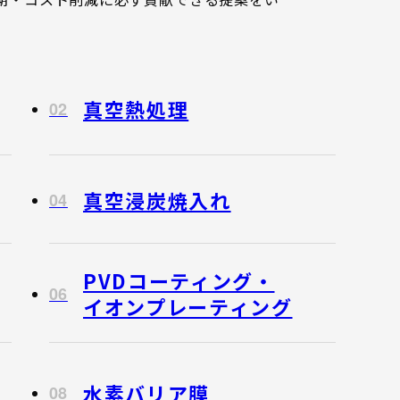
真空熱処理
02
真空浸炭焼入れ
04
PVDコーティング・
06
イオンプレーティング
水素バリア膜
08