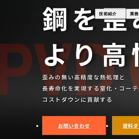
鋼を歪
技術紹介
業務
歪み極小熱処理技術（Gsyori
コーティング
より高
PVDコーティング・
ラスター処理
イオンプレーティング
全処理日程表
ラスター処理
歪みの無い高精度な熱処理と
真空熱処理
長寿命化を実現する窒化・コーテ
ハイス鋼真空熱処理
コストダウンに貢献する
真空浸炭焼入れ
表面改質・表面処理(ONsyori
お問い合わせ
資料ダ