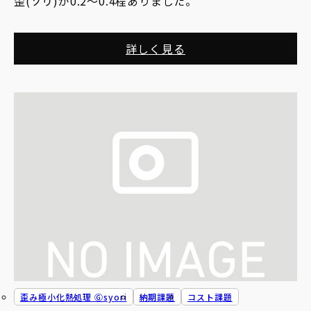
歪(ソリ)が0.2〜0.4程ありました。
詳しく見る
歪み極小化熱処理 Ⓖsyori
納期課題
コスト課題