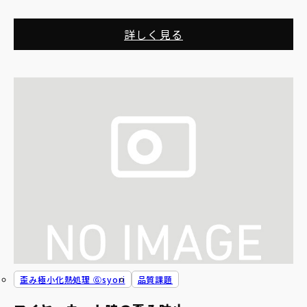
詳しく見る
歪み極小化熱処理 Ⓖsyori
品質課題