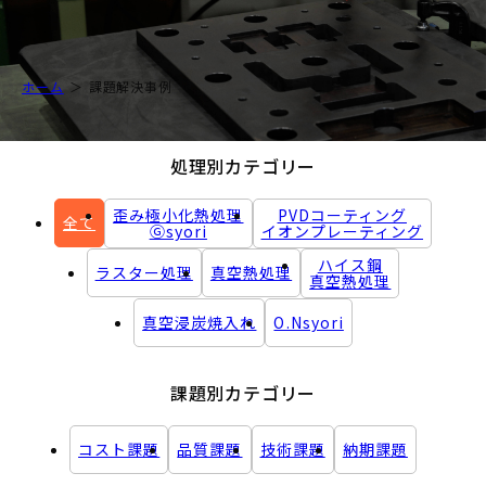
ホーム
課題解決事例
処理別カテゴリー
歪み極小化熱処理
PVDコーティング
全て
Ⓖsyori
イオンプレーティング
ハイス鋼
ラスター処理
真空熱処理
真空熱処理
真空浸炭焼入れ
O.Nsyori
課題別カテゴリー
コスト課題
品質課題
技術課題
納期課題