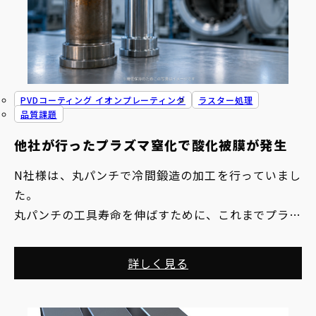
PVDコーティング イオンプレーティング
ラスター処理
品質課題
他社が行ったプラズマ窒化で酸化被膜が発生
N社様は、丸パンチで冷間鍛造の加工を行っていまし
た。
丸パンチの工具寿命を伸ばすために、これまでプラズ
マ窒化も含め色々な方法を試したそうですが、現状の
コーティングでは寿命があまり向上せず、他の方法を
詳しく見る
模索していました。