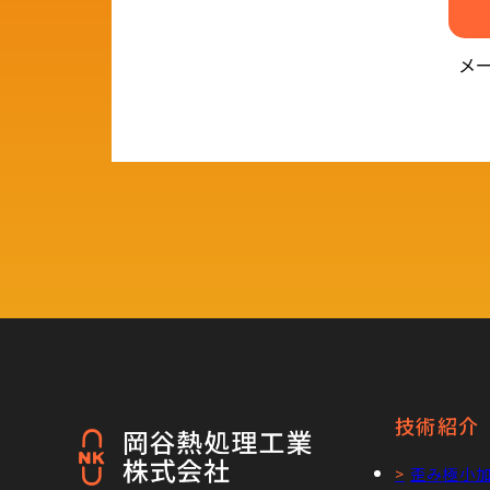
メ
技術紹介
歪み極小加