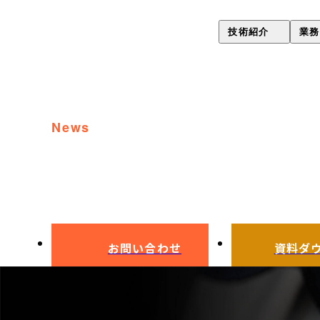
技術紹介
業務
歪み極小熱処理技術（Gsyori
コーティング
PVDコーティング・
ラスター処理
イオンプレーティング
news
全処理日程表
お知らせ
ラスター処理
真空熱処理
ハイス鋼真空熱処理
お問い合わせ
資料ダ
真空浸炭焼入れ
表面改質・表面処理(ONsyori