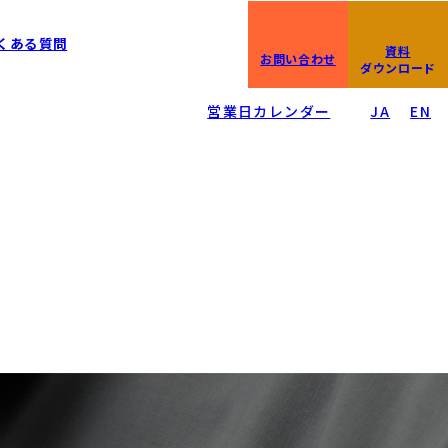
0266-23-4610
くある質問
資料
IP直通:0266-23-4611
お問い合わせ
ダウンロード
平日08:30〜17:00
/
営業日カレンダー
JA
EN
の方)