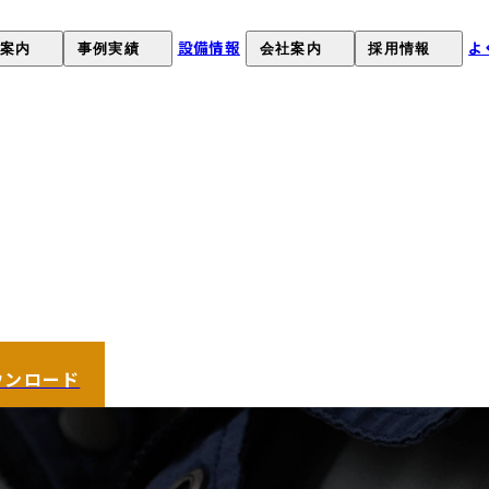
設備情報
よ
案内
事例実績
会社案内
採用情報
）
について
課題解決事例
オカネツの強み
採用情報
について
製品事例
会社概要
募集要項
お客様の声
経営理念
採用応募
沿革
工場見学申し込み(就職希望
品質環境への取り組み
SDGsへの取組み
ウンロード
健康経営
）