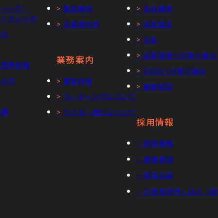
ティング・
製品事例
会社概要
レーティング
お客様の声
経営理念
窒化
沿革
理
品質環境への取り組み
業務案内
真空熱処理
SDGsへの取り組み
焼入れ
業務日程
健康経営
コーティングについて
ア膜
ラスター窒化について
採用情報
・採用情報
・募集要項
・採用応募
・工場見学申し込み（就