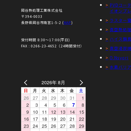
PVDコー
岡谷熱処理工業株式会社
イオンプ
〒394-0033
ラスター
長野県岡谷市南宮1-5-2 (
MAP
)
真空熱処
ハイス鋼
受付時間 8:30〜17:00(平日)
FAX : 0266-23-4652（24時間受付）
真空浸炭
O.Nsyori
水素バリ
2026年 8月
日
月
火
水
木
金
土
26
27
28
29
30
31
1
2
3
4
5
6
7
8
9
10
11
12
13
14
15
16
17
18
19
20
21
22
23
24
25
26
27
28
29