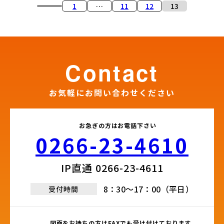
投
1
…
11
12
13
稿
の
ペ
contact
ー
ジ
お気軽にお問い合わせください
送
り
お急ぎの方はお電話下さい
0266-23-4610​
IP直通 0266-23-4611​
8：30～17：00（平日）
受付時間
図面をお持ちの方はFAXでも受け付けております