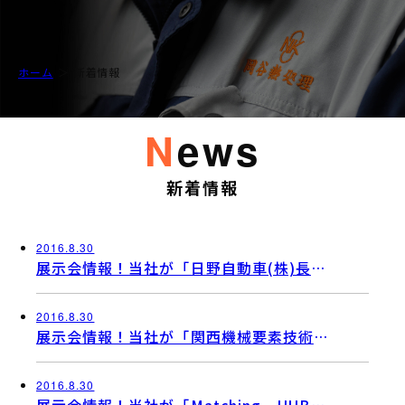
ホーム
新着情報
news
新着情報
2016.8.30
展示会情報！当社が「日野自動車(株)長野
県新技術・新工法展示会」に出展いたしま
す！
2016.8.30
展示会情報！当社が「関西機械要素技術
展」に出展いたします！
2016.8.30