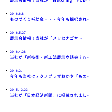
展示会情報！当社が「Matching HUB
Ｋａｎａｚａｗａ 2016」に出展いたし
ます！
2016.6.8
ものづくり補助金・・・今年も採択されま
した。
2016.5.27
展示会情報！当社が「メッセナゴヤ
2016」へ出展いたします！
2016.4.28
当社が「新技術・新工法展示商談会ｉｎ三
菱重工」へ出展致しました！
2016.2.1
今年も当社はテクノプラザおかや「ものづ
くりフェア2016」に出展いたしました。
2015.12.23
当社が「日本経済新聞」に掲載されまし
た！