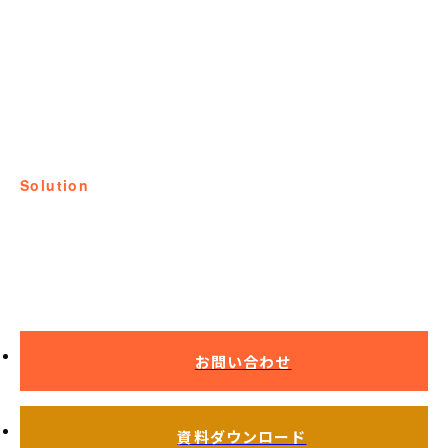
solution
課題解決事例
真空浸炭納期対応
お問い合わせ
資料ダウンロード