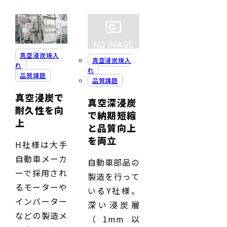
真空浸炭焼入
真空浸炭焼入
れ
れ
品質課題
品質課題
真空浸炭で
真空深浸炭
耐久性を向
で納期短縮
上
と品質向上
を両立
H社様は大手
自動車メーカ
自動車部品の
ーで採用され
製造を行って
るモーターや
いるY社様。
インバーター
深い浸炭層
などの製造メ
（1mm以