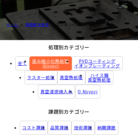
ホーム
課題解決事例
歪み極小化熱処理 Ⓖsyori
処理別カテゴリー
歪み極小化熱処理
PVDコーティング
全て
Ⓖsyori
イオンプレーティング
ハイス鋼
ラスター処理
真空熱処理
真空熱処理
真空浸炭焼入れ
O.Nsyori
課題別カテゴリー
コスト課題
品質課題
技術課題
納期課題