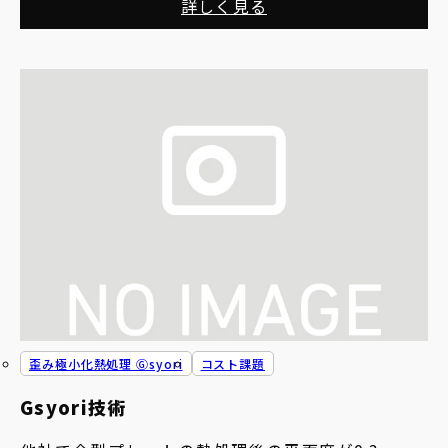
詳しく見る
歪み極小化熱処理 Ⓖsyori
コスト課題
Gsyori技術