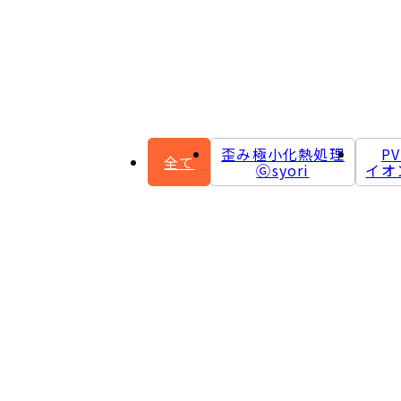
歪み極小化熱処理
P
全て
Ⓖsyori
イオ