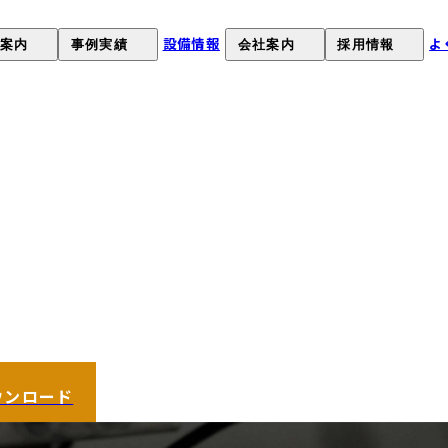
設備情報
よ
案内
事例実績
会社案内
採用情報
）
について
課題解決事例
オカネツの強み
採用情報
について
製品事例
会社概要
募集要項
お客様の声
経営理念
採用応募
沿革
工場見学申し込み(就職希望
短縮
品質環境への取り組み
SDGsへの取組み
健康経営
ウンロード
）