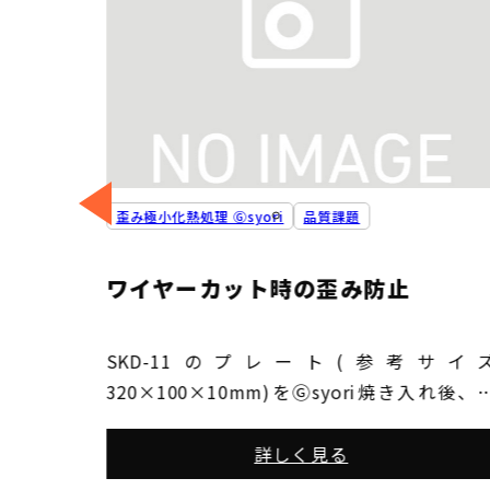
課題
歪み極小化熱処理 Ⓖsyori
品質課題
ワイヤーカット時の歪み防止
型プレー
SKD-11のプレート(参考サイ
業者に依頼
320×100×10mm)をⒼsyori焼き入れ後、
なる。
先にてワイヤーカットを行なっている間に取
切れない程の歪みが発生することがあり、そ
詳しく見る
を無くしたい。