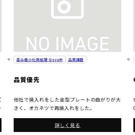
歪み極小化熱処理 Ⓖsyori
品質課題
品質優先
ズ
他社で焼入れをした金型プレートの曲がりが大
客
きく、オカネツで再焼入れをした。
り
れ
詳しく見る