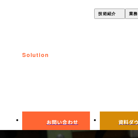
技術紹介
業務
歪み極小熱処理技術（Gsyori
コーティング
PVDコーティング・
ラスター処理
イオンプレーティング
solution
全処理日程表
ラスター処理
課題解決事例
真空熱処理
金型加工時間
ハイス鋼真空熱処理
真空浸炭焼入れ
お問い合わせ
資料ダ
表面改質・表面処理(ONsyori