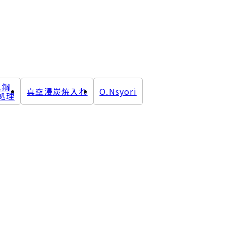
ス鋼
真空浸炭焼入れ
O.Nsyori
処理