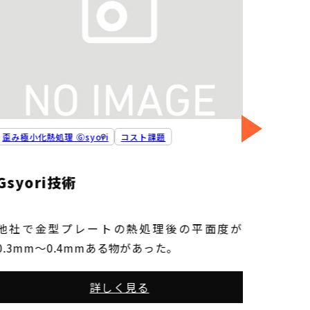
歪み極小化熱処理 Ⓖsyori
コスト課題
歪み極小
Gsyori技術
コス
他社で金型プレートの熱処理後の平面度が
Ⓖsy
0.3mm〜0.4mmある物があった。
ト(60
した場
詳しく見る